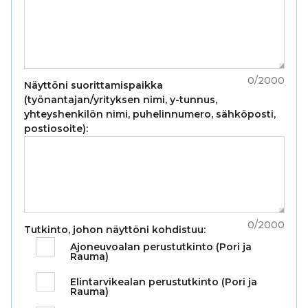
0
/
2000
Näyttöni suorittamispaikka
(työnantajan/yrityksen nimi, y-tunnus,
yhteyshenkilön nimi, puhelinnumero, sähköposti,
postiosoite):
0
/
2000
Tutkinto, johon näyttöni kohdistuu:
Ajoneuvoalan perustutkinto (Pori ja
Rauma)
Elintarvikealan perustutkinto (Pori ja
Rauma)