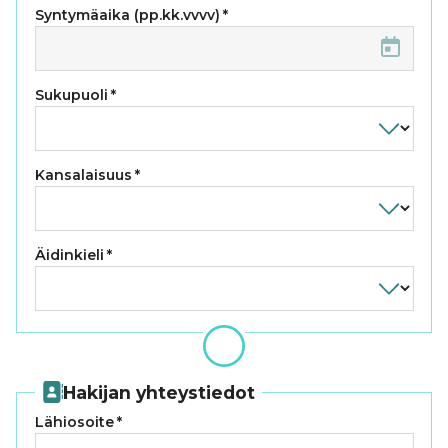
Syntymäaika (pp.kk.vvvv)
*
Sukupuoli
*
Kansalaisuus
*
Äidinkieli
*
Hakijan yhteystiedot
Lähiosoite
*