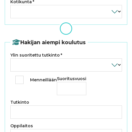
Kotikunta
*
Hakijan aiempi koulutus
Ylin suoritettu tutkinto
*
Suoritusvuosi
Menneillään
Tutkinto
Oppilaitos