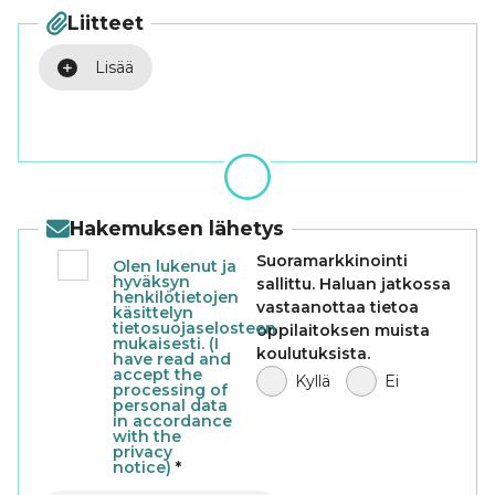
Liitteet
Lisää
Hakemuksen lähetys
Suoramarkkinointi
Olen lukenut ja
hyväksyn
sallittu. Haluan jatkossa
henkilötietojen
vastaanottaa tietoa
käsittelyn
tietosuojaselosteen
oppilaitoksen muista
mukaisesti. (I
koulutuksista.
have read and
accept the
Kyllä
Ei
processing of
personal data
in accordance
with the
privacy
notice)
*