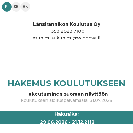
FI
SE
EN
Länsirannikon Koulutus Oy
+
358 2623 7100
etunimi.sukunimi@winnova.fi
HAKEMUS KOULUTUKSEEN
Hakeutuminen suoraan näyttöön
Koulutuksen aloituspäivämäärä
:
31.07.2026
Hakuaika
:
29.06.2026
-
21.12.2112